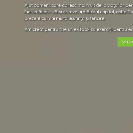
Ajut oamenii care doresc mai mult de la viața lor per
îndrumându-i să-și creeze următorul capitol, astfel înc
prezent cu mai multă ușurință și fericire.
Am creat pentru tine un e-Book cu exerciții pentru echi
VRE