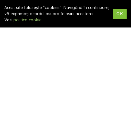
Acest site folosește "cookies". Navigând în continuare,
vă exprimați acordul asupra folosirii acestora.
OK
Vezi
politica cookie
.
"Sunt
trainer, formator și coach
cu o
experiență de peste 16 ani, timp în care
am contribuit la dezvoltarea profesională
și personală a oamenilor. Am început ca
trainer în domeniul vânzărilor și al
asigurărilor de viață, iar ulterior mi-am
urmat pasiunea pentru mindfulness,
finalizând cursuri acreditate în acest
domeniu.
Din 2016, am susținut sesiuni de
mindfulness în organizații, adresându-mă
studenților, antreprenorilor și părinților
care își doresc mai mult echilibru și
claritate în viețile lor.